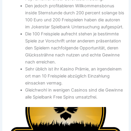
Den jedoch profitableren Willkommensbonus
inside Sternstunde durch 200 percent solange bis
100 Euro und 200 Freispielen haben die autoren
im Jokerstar Spielbank Untersuchung aufgespürt.
Die 100 Freispiele aufrecht stehen je bestimmte
Spiele zur Vorschrift unter anderem präsentation
den Spielern nachfolgende Opportunität, deren
Glückssträhne nach nutzen und echte Gewinne
nach erreichen.
Sehr üblich ist ihr Kasino Prämie, an irgendeinem
ort man 10 Freispiele abzüglich Einzahlung
einsacken vermag.
Gleichwohl in wenigen Casinos sind die Gewinne
alle Spielbank Free Spins umsatzfrei.