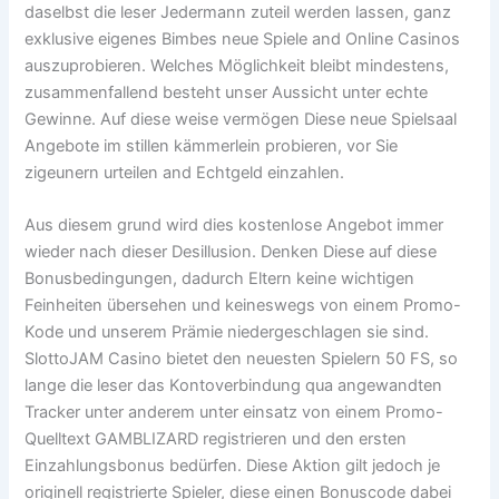
daselbst die leser Jedermann zuteil werden lassen, ganz
exklusive eigenes Bimbes neue Spiele and Online Casinos
auszuprobieren. Welches Möglichkeit bleibt mindestens,
zusammenfallend besteht unser Aussicht unter echte
Gewinne. Auf diese weise vermögen Diese neue Spielsaal
Angebote im stillen kämmerlein probieren, vor Sie
zigeunern urteilen and Echtgeld einzahlen.
Aus diesem grund wird dies kostenlose Angebot immer
wieder nach dieser Desillusion. Denken Diese auf diese
Bonusbedingungen, dadurch Eltern keine wichtigen
Feinheiten übersehen und keineswegs von einem Promo-
Kode und unserem Prämie niedergeschlagen sie sind.
SlottoJAM Casino bietet den neuesten Spielern 50 FS, so
lange die leser das Kontoverbindung qua angewandten
Tracker unter anderem unter einsatz von einem Promo-
Quelltext GAMBLIZARD registrieren und den ersten
Einzahlungsbonus bedürfen. Diese Aktion gilt jedoch je
originell registrierte Spieler, diese einen Bonuscode dabei