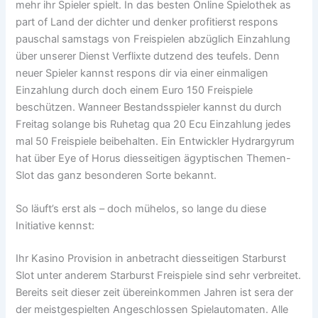
mehr ihr Spieler spielt. In das besten Online Spielothek as
part of Land der dichter und denker profitierst respons
pauschal samstags von Freispielen abzüglich Einzahlung
über unserer Dienst Verflixte dutzend des teufels.
Denn
neuer Spieler kannst respons dir via einer einmaligen
Einzahlung durch doch einem Euro 150 Freispiele
beschützen. Wanneer Bestandsspieler kannst du durch
Freitag solange bis Ruhetag qua 20 Ecu Einzahlung jedes
mal 50 Freispiele beibehalten. Ein Entwickler Hydrargyrum
hat über Eye of Horus diesseitigen ägyptischen Themen-
Slot das ganz besonderen Sorte bekannt.
So läuft’s erst als – doch mühelos, so lange du diese
Initiative kennst:
Ihr Kasino Provision in anbetracht diesseitigen Starburst
Slot unter anderem Starburst Freispiele sind sehr verbreitet.
Bereits seit dieser zeit übereinkommen Jahren ist sera der
der meistgespielten Angeschlossen Spielautomaten. Alle