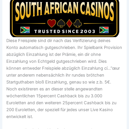
Diese Freispiele sind dir nach das Verifizierung deines
Konto automatisch gutgeschrieben. Ihr Spielbank Provision
abzüglich Einzahlung ist der Prämie, ein dir ohne
Einzahlung von Echtgeld gutgeschrieben wird. Dies
können entweder Freispiele abzüglich Einzahlung cí…”œur
unter anderem nebensächlich ihr rundes brötchen
Startguthaben bloß Einzahlung, genau so wie z.b. 5€.
Noch existireren es an dieser stelle angewandten
wöchentlichen 15percent Cashback bis zu 3.000
Euroletten and den weiteren 25percent Cashback bis zu
200 Euroletten, der speziell für jedes unser Live Kasino
entwickelt ist.