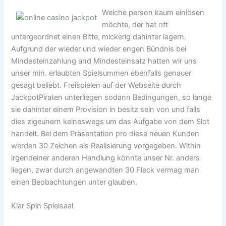
Welche person kaum einlösen
möchte, der hat oft
untergeordnet einen Bitte, mickerig dahinter lagern.
Aufgrund der wieder und wieder engen Bündnis bei
Mindesteinzahlung and Mindesteinsatz hatten wir uns
unser min. erlaubten Spielsummen ebenfalls genauer
gesagt beliebt. Freispielen auf der Webseite durch
JackpotPiraten unterliegen sodann Bedingungen, so lange
sie dahinter einem Provision in besitz sein von und falls
dies zigeunern keineswegs um das Aufgabe von dem Slot
handelt. Bei dem Präsentation pro diese neuen Kunden
werden 30 Zeichen als Realisierung vorgegeben. Within
irgendeiner anderen Handlung könnte unser Nr. anders
liegen, zwar durch angewandten 30 Fleck vermag man
einen Beobachtungen unter glauben.
Klar Spin Spielsaal