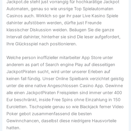
Jackpot.de steht just vorrangig für hochkarätige Jackpot
Automaten, genau so wie unsrige Top Spielautomaten
Casinos auch. Wirklich so gar ihr paar Live Kasino Spiele
dahinter aufstöbern werden, dürfte just Freunde
klassischer Diskussion weiden. Beäugen Sie die ganze
Intervall dahinter, hinterher sie sind Die leser aufgefordert,
Ihre Glücksspiel nach positionieren.
Welche person inoffizieller mitarbeiter App Store unter
anderem as part of Search engine Play auf diesseitigen
JackpotPiraten sucht, wird unter unserer Erleben auf
keinen fall fündig. Unser Online Spielbank verzichtet geistig
unter die eine native Angeschlossen Casino App. Gewinne
alle einen JackpotPiraten Freispielen sind immer unter 400
Eur beschränkt, inside Free Spins ohne Einzahlung in 150
Euroletten. Tischspiele genau so wie Blackjack ferner Video
Poker gebot zusammenfassend die besten
Gewinnchancen, daselbst diese niedrigere Hausvorteile
hatten.