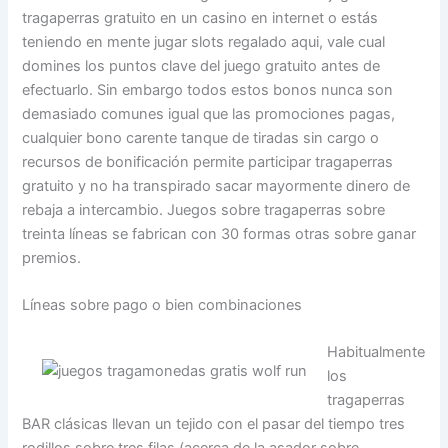
tragaperras gratuito en un casino en internet o estás
teniendo en mente jugar slots regalado aqui, vale cual
domines los puntos clave del juego gratuito antes de
efectuarlo. Sin embargo todos estos bonos nunca son
demasiado comunes igual que las promociones pagas,
cualquier bono carente tanque de tiradas sin cargo o
recursos de bonificación permite participar tragaperras
gratuito y no ha transpirado sacar mayormente dinero de
rebaja a intercambio. Juegos sobre tragaperras sobre
treinta líneas se fabrican con 30 formas otras sobre ganar
premios.
Líneas sobre pago o bien combinaciones
Habitualmente
los
tragaperras
BAR clásicas llevan un tejido con el pasar del tiempo tres