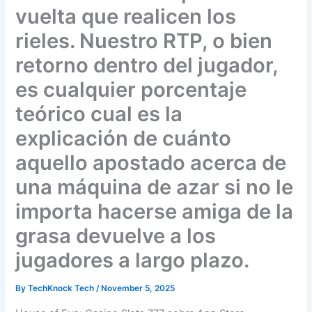
vuelta que realicen los
rieles. Nuestro RTP, o bien
retorno dentro del jugador,
es cualquier porcentaje
teórico cual es la
explicación de cuánto
aquello apostado acerca de
una máquina de azar si no le
importa hacerse amiga de la
grasa devuelve a los
jugadores a largo plazo.
By
TechKnock Tech
/
November 5, 2025