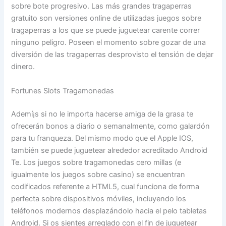
sobre bote progresivo. Las más grandes tragaperras
gratuito son versiones online de utilizadas juegos sobre
tragaperras a los que se puede juguetear carente correr
ninguno peligro. Poseen el momento sobre gozar de una
diversión de las tragaperras desprovisto el tensión de dejar
dinero.
Fortunes Slots Tragamonedas
Ademí¡s si no le importa hacerse amiga de la grasa te
ofrecerán bonos a diario o semanalmente, como galardón
para tu franqueza. Del mismo modo que el Apple IOS,
también se puede juguetear alrededor acreditado Android
Te. Los juegos sobre tragamonedas cero millas (e
igualmente los juegos sobre casino) se encuentran
codificados referente a HTML5, cual funciona de forma
perfecta sobre dispositivos móviles, incluyendo los
teléfonos modernos desplazándolo hacia el pelo tabletas
Android. Si os sientes arreglado con el fin de juguetear