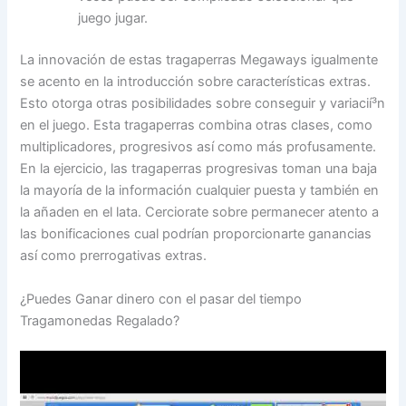
juego jugar.
La innovación de estas tragaperras Megaways igualmente
se acento en la introducción sobre características extras.
Esto otorga otras posibilidades sobre conseguir y variacií³n
en el juego. Esta tragaperras combina otras clases, como
multiplicadores, progresivos así­ como más profusamente.
En la ejercicio, las tragaperras progresivas toman una baja
la mayoría de la información cualquier puesta y también en
la añaden en el lata. Cerciorate sobre permanecer atento a
las bonificaciones cual podrían proporcionarte ganancias
así­ como prerrogativas extras.
¿Puedes Ganar dinero con el pasar del tiempo
Tragamonedas Regalado?