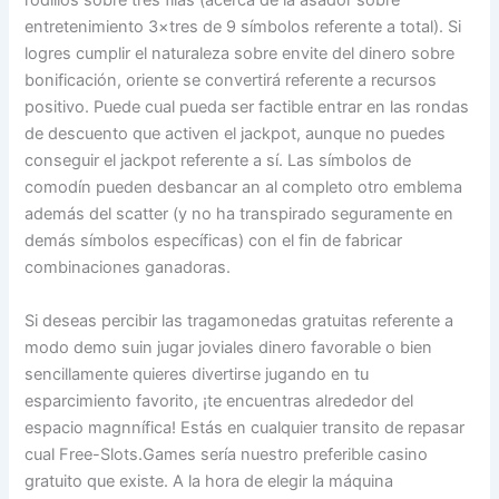
rodillos sobre tres filas (acerca de la asador sobre
entretenimiento 3×tres de 9 símbolos referente a total). Si
logres cumplir el naturaleza sobre envite del dinero sobre
bonificación, oriente se convertirá referente a recursos
positivo. Puede cual pueda ser factible entrar en las rondas
de descuento que activen el jackpot, aunque no puedes
conseguir el jackpot referente a sí. Las símbolos de
comodín pueden desbancar an al completo otro emblema
además del scatter (y no ha transpirado seguramente en
demás símbolos específicas) con el fin de fabricar
combinaciones ganadoras.
Si deseas percibir las tragamonedas gratuitas referente a
modo demo suin jugar joviales dinero favorable o bien
sencillamente quieres divertirse jugando en tu
esparcimiento favorito, ¡te encuentras alrededor del
espacio magnnífica! Estás en cualquier transito de repasar
cual Free-Slots.Games serí­a nuestro preferible casino
gratuito que existe. A la hora de elegir la máquina