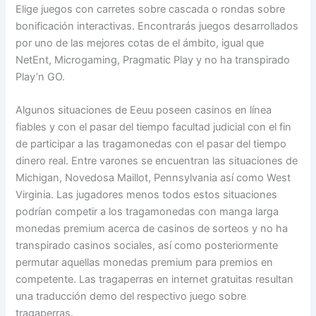
Elige juegos con carretes sobre cascada o rondas sobre
bonificación interactivas. Encontrarás juegos desarrollados
por uno de las mejores cotas de el ámbito, igual que
NetEnt, Microgaming, Pragmatic Play y no ha transpirado
Play’n GO.
Algunos situaciones de Eeuu poseen casinos en línea
fiables y con el pasar del tiempo facultad judicial con el fin
de participar a las tragamonedas con el pasar del tiempo
dinero real. Entre varones se encuentran las situaciones de
Michigan, Novedosa Maillot, Pennsylvania así­ como West
Virginia. Las jugadores menos todos estos situaciones
podrían competir a los tragamonedas con manga larga
monedas premium acerca de casinos de sorteos y no ha
transpirado casinos sociales, así­ como posteriormente
permutar aquellas monedas premium para premios en
competente. Las tragaperras en internet gratuitas resultan
una traducción demo del respectivo juego sobre
tragaperras.