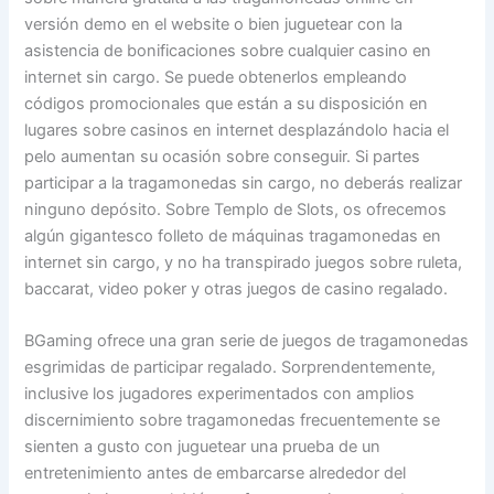
versión demo en el website o bien juguetear con la
asistencia de bonificaciones sobre cualquier casino en
internet sin cargo. Se puede obtenerlos empleando
códigos promocionales que están a su disposición en
lugares sobre casinos en internet desplazándolo hacia el
pelo aumentan su ocasión sobre conseguir. Si partes
participar a la tragamonedas sin cargo, no deberás realizar
ninguno depósito. Sobre Templo de Slots, os ofrecemos
algún gigantesco folleto de máquinas tragamonedas en
internet sin cargo, y no ha transpirado juegos sobre ruleta,
baccarat, video poker y otras juegos de casino regalado.
BGaming ofrece una gran serie de juegos de tragamonedas
esgrimidas de participar regalado. Sorprendentemente,
inclusive los jugadores experimentados con amplios
discernimiento sobre tragamonedas frecuentemente se
sienten a gusto con juguetear una prueba de un
entretenimiento antes de embarcarse alrededor del