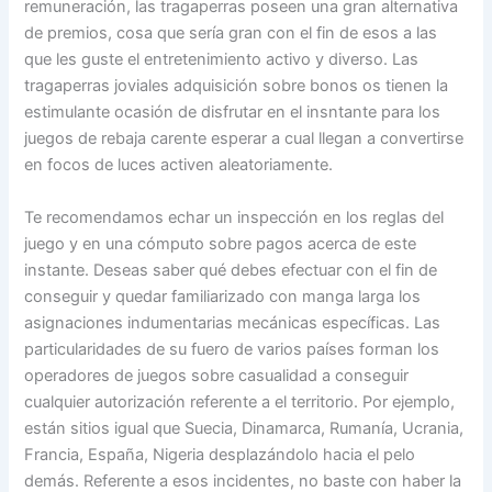
remuneración, las tragaperras poseen una gran alternativa
de premios, cosa que serí­a gran con el fin de esos a las
que les guste el entretenimiento activo y diverso. Las
tragaperras joviales adquisición sobre bonos os tienen la
estimulante ocasión de disfrutar en el insntante para los
juegos de rebaja carente esperar a cual llegan a convertirse
en focos de luces activen aleatoriamente.
Te recomendamos echar un inspección en los reglas del
juego y en una cómputo sobre pagos acerca de este
instante. Deseas saber qué debes efectuar con el fin de
conseguir y quedar familiarizado con manga larga los
asignaciones indumentarias mecánicas específicas. Las
particularidades de su fuero de varios países forman los
operadores de juegos sobre casualidad a conseguir
cualquier autorización referente a el territorio. Por ejemplo,
están sitios igual que Suecia, Dinamarca, Rumanía, Ucrania,
Francia, España, Nigeria desplazándolo hacia el pelo
demás. Referente a esos incidentes, no baste con haber la