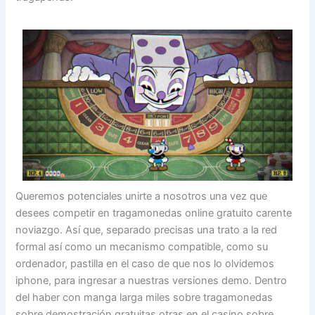
Queremos potenciales unirte a nosotros una vez que
desees competir en tragamonedas online gratuito carente
noviazgo. Así que, separado precisas una trato a la red
formal así­ como un mecanismo compatible, como su
ordenador, pastilla en el caso de que nos lo olvidemos
iphone, para ingresar a nuestras versiones demo. Dentro
del haber con manga larga miles sobre tragamonedas
sobre demostración gratuitas otras en el casino sobre