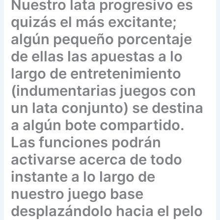
Nuestro lata progresivo es
quizás el más excitante;
algún pequeño porcentaje
de ellas las apuestas a lo
largo de entretenimiento
(indumentarias juegos con
un lata conjunto) se destina
a algún bote compartido.
Las funciones podrán
activarse acerca de todo
instante a lo largo de
nuestro juego base
desplazándolo hacia el pelo