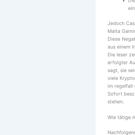
Die
ein
Jedoch Casi
Malta Gamin
Diese Negat
aus einem In
Die leser z
erfolgter A
sagt, sie se
viele Krypt
im regelfal
Sofort besc
stehen.
Wie tätige 
Nachfolgende