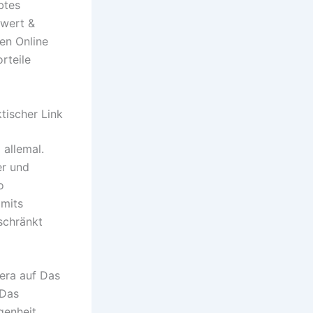
btes
swert &
en Online
rteile
tischer Link
 allemal.
er und
o
imits
schränkt
era auf Das
 Das
genheit,