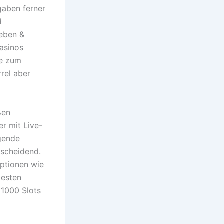
gaben ferner
d
leben &
Casinos
ge zum
rrel aber
ßen
r mit Live-
lgende
tscheidend.
Optionen wie
besten
 1000 Slots