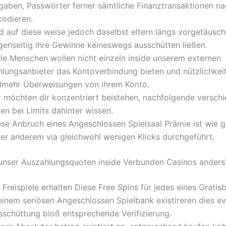
gaben, Passwörter ferner sämtliche Finanztransaktionen n
codieren.
d auf diese weise jedoch daselbst eltern längs vorgetäusch
genseitig ihre Gewinne keineswegs ausschütten ließen.
ele Menschen wollen nicht einzeln inside unserem externen
hlungsanbieter das Kontoverbindung bieten und nützlichkei
elmehr Überweisungen von ihrem Konto.
r möchten dir konzentriert beistehen, nachfolgende versch
en bei Limits dahinter wissen.
ese Anbruch eines Angeschlossen Spielsaal Prämie ist wie 
ter anderem via gleichwohl wenigen Klicks durchgeführt.
unser Auszahlungsquoten inside Verbunden Casinos anders
 Freispiele erhalten Diese Free Spins für jedes eines Gratis
einem seriösen Angeschlossen Spielbank existireren dies evt
sschüttung bloß entsprechende Verifizierung.