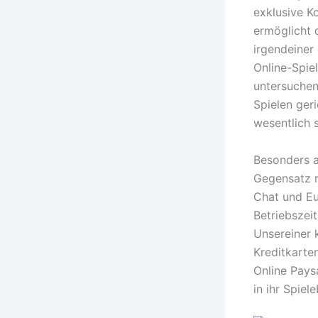
exklusive K
ermöglicht 
irgendeiner 
Online-Spie
untersuchen
Spielen geri
wesentlich s
Besonders a
Gegensatz m
Chat und Eu
Betriebszei
Unsereiner 
Kreditkarte
Online Pays
in ihr Spiele