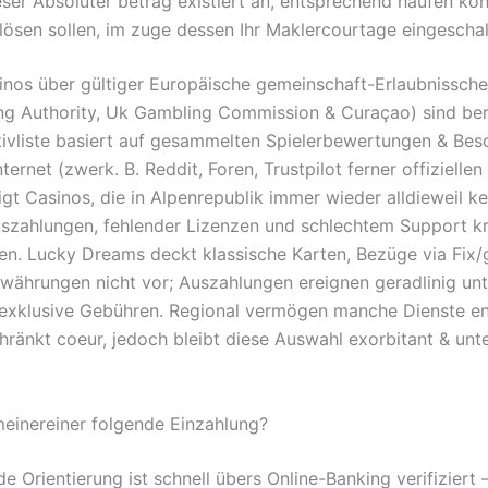
ser Absoluter betrag existiert an, entsprechend haufen koh
lösen sollen, im zuge dessen Ihr Maklercourtage eingeschalt
nos über gültiger Europäische gemeinschaft-Erlaubnisschei
g Authority, Uk Gambling Commission & Curaçao) sind ber
ivliste basiert auf gesammelten Spielerbewertungen & Be
ternet (zwerk. B. Reddit, Foren, Trustpilot ferner offiziellen
eigt Casinos, die in Alpenrepublik immer wieder alldieweil 
uszahlungen, fehlender Lizenzen und schlechtem Support kr
ien. Lucky Dreams deckt klassische Karten, Bezüge via Fix/g
owährungen nicht vor; Auszahlungen ereignen geradlinig un
l exklusive Gebühren. Regional vermögen manche Dienste e
hränkt coeur, jedoch bleibt diese Auswahl exorbitant & un
meinereiner folgende Einzahlung?
 Orientierung ist schnell übers Online-Banking verifiziert –